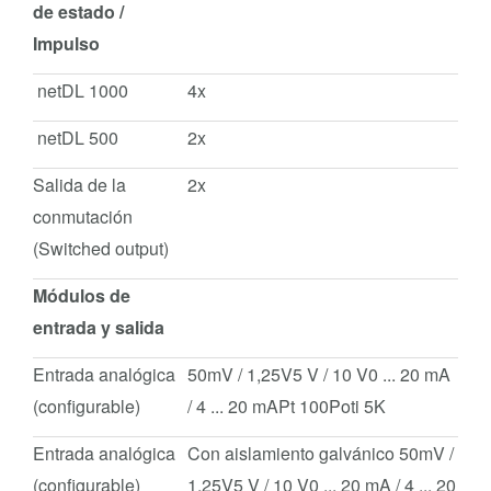
de estado /
Impulso
netDL 1000
4x
netDL 500
2x
Salida de la
2x
conmutación
(Switched output)
Módulos de
entrada y salida
Entrada analógica
50mV / 1,25V5 V / 10 V0 ... 20 mA
(configurable)
/ 4 ... 20 mAPt 100Poti 5K
Entrada analógica
Con aislamiento galvánico 50mV /
(configurable)
1,25V5 V / 10 V0 ... 20 mA / 4 ... 20