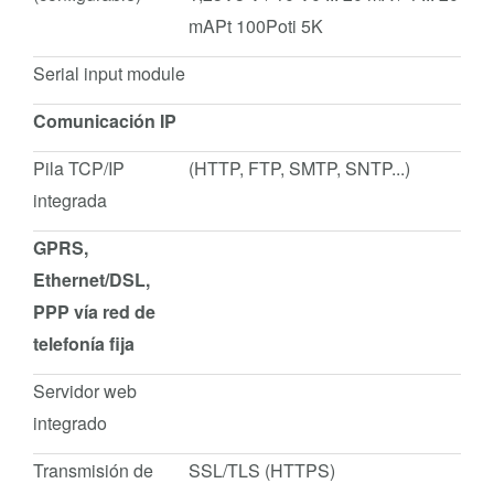
mAPt 100Poti 5K
Serial input module
Comunicación IP
Pila TCP/IP
(HTTP, FTP, SMTP, SNTP...)
integrada
GPRS,
Ethernet/DSL,
PPP vía red de
telefonía fija
Servidor web
integrado
Transmisión de
SSL/TLS (HTTPS)