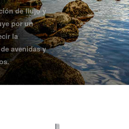
ión de flujo y
uye por un
cir la
o de avenidas y
os.