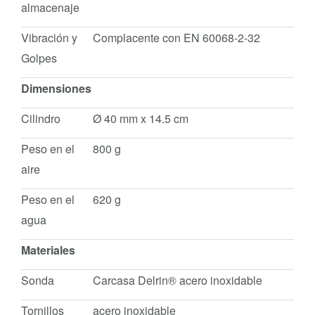
almacenaje
Vibración y
Complacente con EN 60068-2-32
Golpes
Dimensiones
Cilindro
Ø 40 mm x 14.5 cm
Peso en el
800 g
aire
Peso en el
620 g
agua
Materiales
Sonda
Carcasa Delrin® acero inoxidable
Tornillos
acero inoxidable